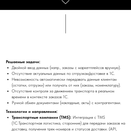
Решаемые задачи:
Двойной ввод данных (напр., заказы с маркетплейсов вручную).
Отсутствие актуальных данных по отгрузкам/доставке в 1С.
Невозможность автоматически передавать данные клиентам
(остатки, отгрузки) или получать от них (заказы, номенклатуру).
Отсутствие контроля за движением транспорта в реальном
времени в контексте заказов 1С.
Ручной обмен документами (накладные, акты) с контрагентами.
Технологии и направления:
Транспортные компании (TMS):
Интеграция с TMS
(1С:Транспортная логистика, сторонние) для передачи заказов на
доставку, получения трек-номеров и статусов доставки. (API,