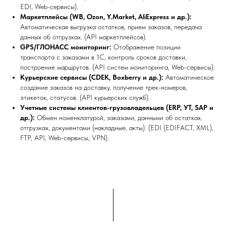
EDI, Web-сервисы).
Маркетплейсы (WB, Ozon, Y.Market, AliExpress и др.):
Автоматическая выгрузка остатков, прием заказов, передача
данных об отгрузках. (API маркетплейсов).
GPS/ГЛОНАСС мониторинг:
Отображение позиции
транспорта с заказами в 1С, контроль сроков доставки,
построение маршрутов. (API систем мониторинга, Web-сервисы).
Курьерские сервисы (CDEK, Boxberry и др.):
Автоматическое
создание заказов на доставку, получение трек-номеров,
этикеток, статусов. (API курьерских служб).
Учетные системы клиентов-грузовладельцев (ERP, УТ, SAP и
др.):
Обмен номенклатурой, заказами, данными об остатках,
отгрузках, документами (накладные, акты). (EDI (EDIFACT, XML),
FTP, API, Web-сервисы, VPN).