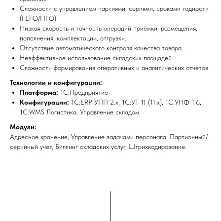
Сложности с управлением партиями, сериями, сроками годности
(FEFO/FIFO).
Низкая скорость и точность операций приёмки, размещения,
пополнения, комплектации, отгрузки.
Отсутствие автоматического контроля качества товара.
Неэффективное использование складских площадей.
Сложности формирования оперативных и аналитических отчетов.
Технологии и конфигурации:
Платформа:
1С:Предприятие
Конфигурации:
1С:ERP УПП 2.х, 1С:УТ 11 (11.х), 1С:УНФ 1.6,
1С:WMS Логистика. Управление складом.
Модули:
Адресное хранение, Управление задачами персонала, Партионный/
серийный учет, Биллинг складских услуг, Штрихкодирование.