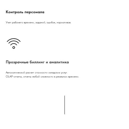
Контроль персонала
Учет рабочего времени, заданий, ошибок, нормативов.
Прозрачные биллинг и аналитика
Автоматический расчет стоимости складских услуг.
OLAP-отчеты, отчеты любой сложности в реальном времени.